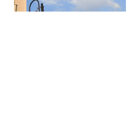
Dans quel cas la sous-traitance
est-elle envisageable ?
Le déménagement est une phase
difficile à faire face avec tous les
travaux qu’il regroupe et tous les
détails auxquels il faut penser pour ne
rien louper. Or, des imprévus peuvent
survenir avant ou pendant le jour J.
Les faits inattendus
Le déménageur peut rapidement
confier une partie ou la totalité des
tâches à entreprendre, convenues