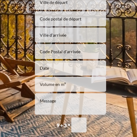
=
9 + 3