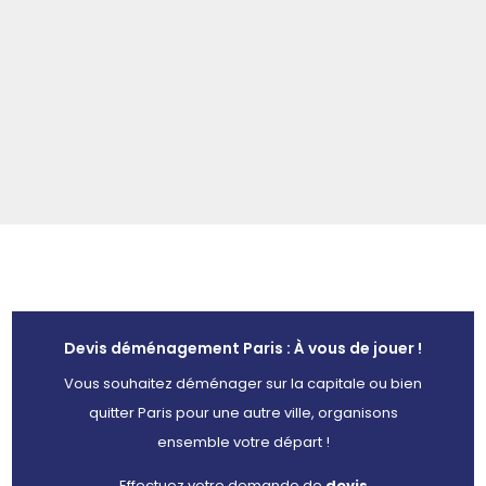
assurons que nos interventions ont été de qualité !
Nous sommes reçus 5/5 par nos clients et tâchons de
conserver le même degré d'exigence et de qualité auprès
de nos clients.
Devis déménagement Paris : À vous de jouer !
Vous souhaitez déménager sur la capitale ou bien
quitter Paris pour une autre ville, organisons
ensemble votre départ !
Effectuez votre demande de
devis