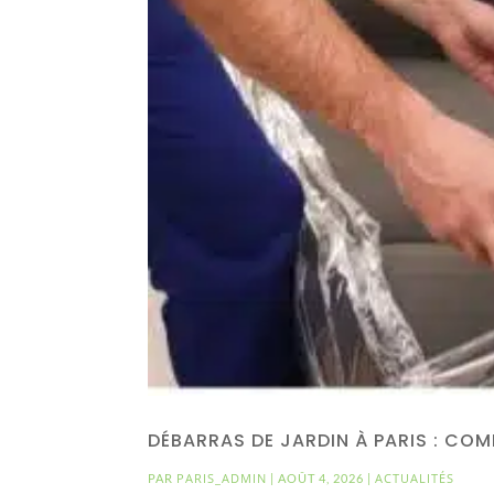
DÉBARRAS DE JARDIN À PARIS : C
PARIS_ADMIN
ACTUALITÉS
PAR
|
AOÛT 4, 2026
|