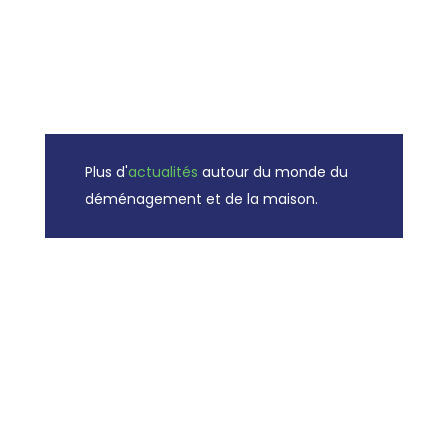
déménagement sans stress. Nous
sommes là pour faire de votre journée
de déménagement un jeu d'enfant !
Plus d'
actualités
autour du monde du
déménagement et de la maison.