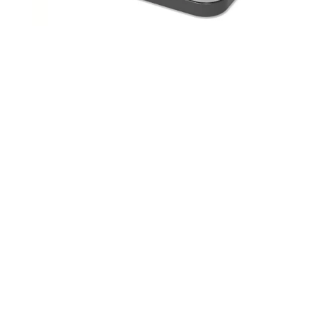
Les points qui doivent être
mentionnés dans le contrat de
déménagement
Certaines informations doivent
obligatoirement être mentionnées
dans le contrat de déménagement,
notamment :
- L’identité complète du client
- L’identité complète du déménageur
professionnel
- Le lieu de départ